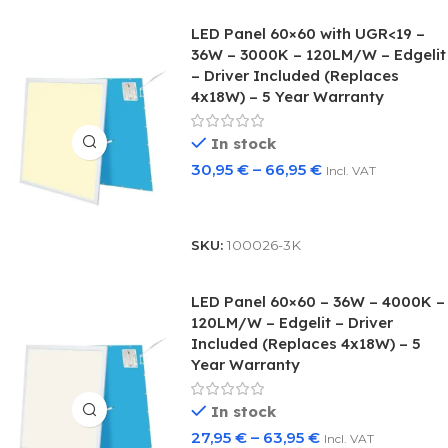
LED Panel 60×60 with UGR<19 –
36W – 3000K – 120LM/W – Edgelit
– Driver Included (Replaces
4x18W) – 5 Year Warranty
In stock
30,95
€
–
66,95
€
Incl. VAT
Select Options
SKU:
100026-3K
LED Panel 60×60 – 36W – 4000K –
120LM/W – Edgelit – Driver
Included (Replaces 4x18W) – 5
Year Warranty
In stock
27,95
€
–
63,95
€
Incl. VAT