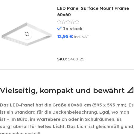
LED Panel Surface Mount Frame
60×60
In stock
12,95
€
Incl. VAT
Add To Basket
SKU:
5468125
‎ ‎ ‎
Vielseitig, kompakt und bewährt 📐
Das
LED-Panel
hat die Größe
60×60 cm
(595 x 595 mm). Es
ist ein Standard für die Deckenbeleuchtung. Egal, wo man
ist – im Büro, im Wartebereich oder in Schulräumen. Es
sorgt überall für
helles Licht
. Das Licht ist gleichmäßig und
angenehm verteilt.