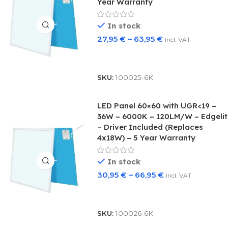
Year Warranty
In stock
27,95
€
–
63,95
€
Incl. VAT
Select Options
SKU:
100025-6K
LED Panel 60×60 with UGR<19 –
36W – 6000K – 120LM/W – Edgelit
– Driver Included (Replaces
4x18W) – 5 Year Warranty
In stock
30,95
€
–
66,95
€
Incl. VAT
Select Options
SKU:
100026-6K