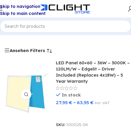
Skip to navigation
Skip to main content
D-Panels mit seitlicher Ausleuchtung
/
LED Panels 60x60 cm
Ansehen Filters
LED Panel 60×60 – 36W – 3000K –
120LM/W – Edgelit – Driver
Included (Replaces 4x18W) – 5
Year Warranty
In stock
27,95
€
–
63,95
€
Incl. VAT
Select Options
SKU:
100025-3K