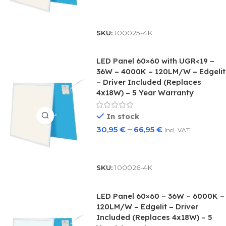
Select Options
SKU:
100025-4K
LED Panel 60×60 with UGR<19 –
36W – 4000K – 120LM/W – Edgelit
– Driver Included (Replaces
4x18W) – 5 Year Warranty
In stock
30,95
€
–
66,95
€
Incl. VAT
Select Options
SKU:
100026-4K
LED Panel 60×60 – 36W – 6000K –
120LM/W – Edgelit – Driver
Included (Replaces 4x18W) – 5