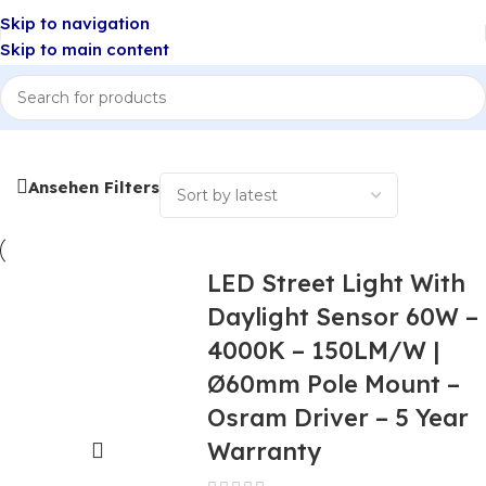
Skip to navigation
Skip to main content
ing
/
LED Street Lights
/
LED Street Light with Daylight Sensor
Ansehen Filters
LED Street Light With
Daylight Sensor 60W –
4000K – 150LM/W |
Ø60mm Pole Mount –
Osram Driver – 5 Year
Warranty