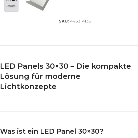
Add To Basket
SKU:
445314135
‎ ‎
LED Panels 30×30 – Die kompakte
Lösung für moderne
Lichtkonzepte
‎ ‎
‎ ‎
Was ist ein LED Panel 30×30?