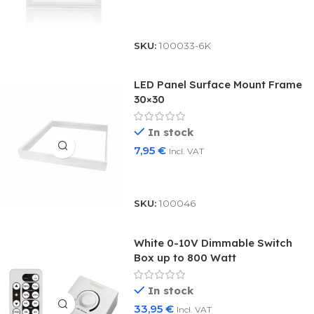
Select Options
SKU:
100033-6K
LED Panel Surface Mount Frame
30×30
In stock
7,95
€
Incl. VAT
Add To Basket
SKU:
100046
White 0-10V Dimmable Switch
Box up to 800 Watt
In stock
33,95
€
Incl. VAT