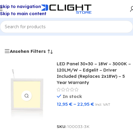
Skip to navigation
Skip to main content
Home
/
LED Panels 30x30
Ansehen Filters
LED Panel 30×30 – 18W – 3000K –
120LM/W – Edgelit – Driver
Included (Replaces 2x18W) – 5
Year Warranty
In stock
12,95
€
–
22,95
€
Incl. VAT
Select Options
SKU:
100033-3K