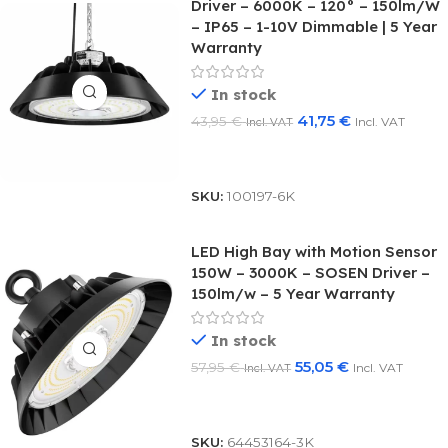
Driver – 6000K – 120° – 150lm/W
– IP65 – 1-10V Dimmable | 5 Year
Warranty
In stock
41,75
€
43,95
€
Incl. VAT
Incl. VAT
Add To Basket
SKU:
100197-6K
LED High Bay with Motion Sensor
150W – 3000K – SOSEN Driver –
150lm/w – 5 Year Warranty
In stock
55,05
€
57,95
€
Incl. VAT
Incl. VAT
Add To Basket
SKU:
64453164-3K