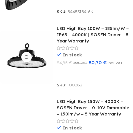
SKU:
64453164-6K
LED High Bay 100W – 185lm/W –
IP65 – 4000K | SOSEN Driver – 5
Year Warranty
In stock
80,70
€
84,95
€
Incl. VAT
Incl. VAT
Add To Basket
SKU:
100268
LED High Bay 150W – 4000K –
SOSEN Driver – 0-10V Dimmable
– 150lm/w – 5 Year Warranty
In stock