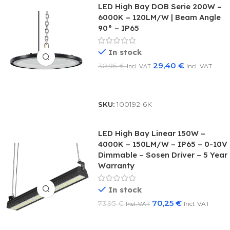
LED High Bay DOB Serie 200W –
6000K – 120LM/W | Beam Angle
90° – IP65
In stock
29,40
€
30,95
€
Incl. VAT
Incl. VAT
Add To Basket
SKU:
100192-6K
LED High Bay Linear 150W –
4000K – 150LM/W – IP65 – 0-10V
Dimmable – Sosen Driver – 5 Year
Warranty
In stock
70,25
€
73,95
€
Incl. VAT
Incl. VAT
Add To Basket