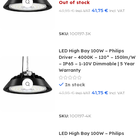
Out of stock
41,75
€
43,95
€
Incl. VAT
Incl. VAT
Read More
SKU:
100197-3K
LED High Bay 100W – Philips
Driver – 4000K – 120° – 150lm/W
– IP65 – 1-10V Dimmable | 5 Year
Warranty
In stock
41,75
€
43,95
€
Incl. VAT
Incl. VAT
Add To Basket
SKU:
100197-4K
LED High Bay 100W – Philips