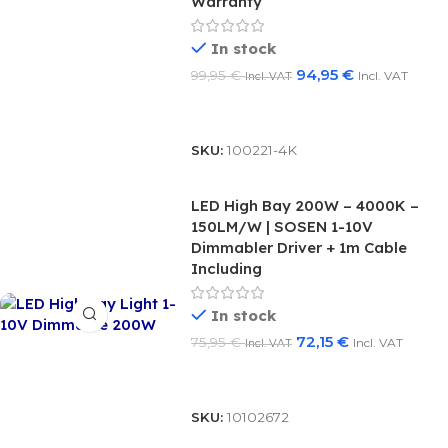
Warranty
In stock
94,95
€
99,95
€
Incl. VAT
Incl. VAT
Add To Basket
SKU:
100221-4K
LED High Bay 200W – 4000K –
150LM/W | SOSEN 1-10V
Dimmabler Driver + 1m Cable
Including
In stock
72,15
€
75,95
€
Incl. VAT
Incl. VAT
Add To Basket
SKU:
10102672