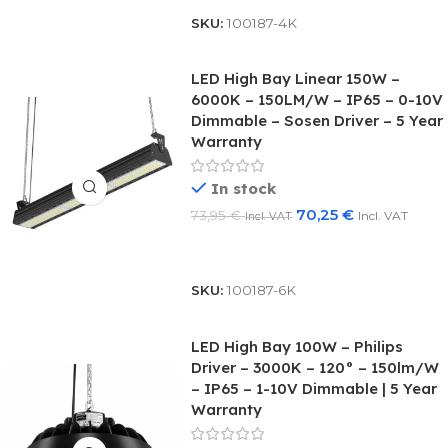
SKU:
100187-4K
LED High Bay Linear 150W –
6000K – 150LM/W – IP65 – 0-10V
Dimmable – Sosen Driver – 5 Year
Warranty
In stock
70,25
€
73,95
€
Incl. VAT
Incl. VAT
Add To Basket
SKU:
100187-6K
LED High Bay 100W – Philips
Driver – 3000K – 120° – 150lm/W
– IP65 – 1-10V Dimmable | 5 Year
Warranty