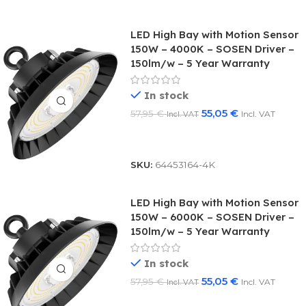
LED High Bay with Motion Sensor
150W – 4000K – SOSEN Driver –
150lm/w – 5 Year Warranty
In stock
55,05
€
57,95
€
Incl. VAT
Incl. VAT
Add To Basket
SKU:
64453164-4K
LED High Bay with Motion Sensor
150W – 6000K – SOSEN Driver –
150lm/w – 5 Year Warranty
In stock
55,05
€
57,95
€
Incl. VAT
Incl. VAT
Add To Basket