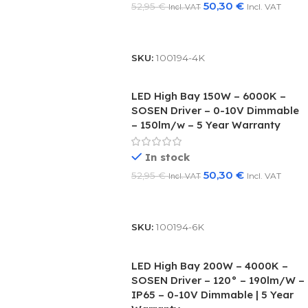
50,30
€
52,95
€
Incl. VAT
Incl. VAT
Add To Basket
SKU:
100194-4K
LED High Bay 150W – 6000K –
SOSEN Driver – 0-10V Dimmable
– 150lm/w – 5 Year Warranty
In stock
50,30
€
52,95
€
Incl. VAT
Incl. VAT
Add To Basket
SKU:
100194-6K
LED High Bay 200W – 4000K –
SOSEN Driver – 120° – 190lm/W –
IP65 – 0-10V Dimmable | 5 Year