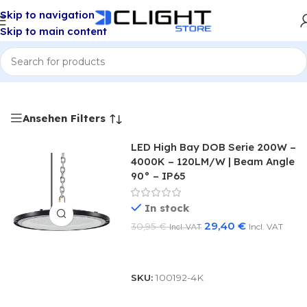
Skip to navigation
Skip to main content
Home
/
TOP 10 LED HALLENSTRAHLER
Ansehen Filters
LED High Bay DOB Serie 200W –
4000K – 120LM/W | Beam Angle
90° – IP65
In stock
29,40
€
30,95
€
Incl. VAT
Incl. VAT
Add To Basket
SKU:
100192-4K