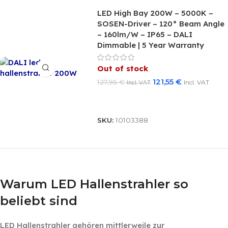
LED High Bay 200W – 5000K –
SOSEN-Driver – 120° Beam Angle
– 160lm/W – IP65 – DALI
Dimmable | 5 Year Warranty
Out of stock
121,55
€
127,95
€
Incl. VAT
Incl. VAT
Read More
SKU:
10103388
‎ ‎ ‎
Warum LED Hallenstrahler so
beliebt sind
LED Hallenstrahler gehören mittlerweile zur